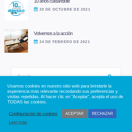
10 años cuidándote
20 DE OCTUBRE DE 2021
Volvemos a la acción
24 DE FEBRERO DE 2021
SEARCH FOR:
SEARCH
Usamos cookies en nuestro sitio web para brindarle la
experiencia más relevante recordando sus preferencias y
visitas repetidas. Al hacer clic en "Aceptar", acepta el uso de
TODAS las cookies.
© Copyright
Atlantico Fisioterapia 2021.
Todos los derechos
Configuración de cookies
ACEPTAR
RECHAZAR
reservados
Leer más
Diseño: Dubidú Estudio Gráfico